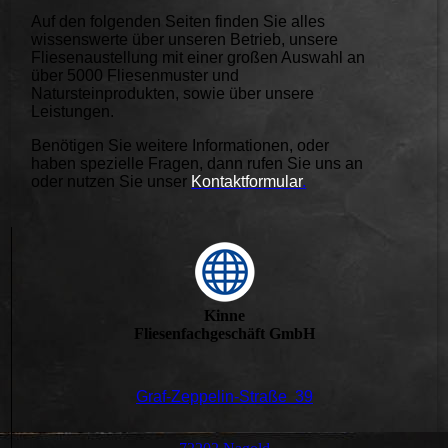
Auf den folgenden Seiten finden Sie alles
wissenswerte über unseren Betrieb, unsere
Fliesenaustellung mit einer großen Auswahl an
über 5000 Fliesenmuster und
Natursteinprodukten, sowie über unsere
Leistungen.
Benötigen Sie weitere Informationen, oder
haben spezielle Fragen, dann rufen Sie uns an
oder nutzen Sie unser
Kontaktformular
.
Kinne
Fliesenfachgeschäft GmbH
Graf-Zeppelin-Straße 39