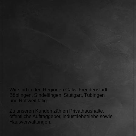
IMG_6790
Wir sind in den Regionen Calw, Freudenstadt,
Böblingen, Sindelfingen, Stuttgart, Tübingen
und Rottweil tätig.
Zu unseren Kunden zählen Privathaushalte,
öffentliche Auftraggeber, Industriebetriebe sowie
Hausverwaltungen.