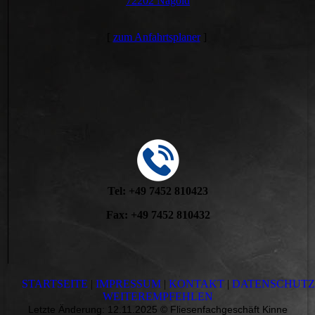
72202 Nagold
[
zum Anfahrtsplaner
]
Tel: +49 7452 810423
Fax: +49 7452 810432
STARTSEITE
|
IMPRESSUM
|
KONTAKT
|
DATENSCHUT
WEITEREMPFEHLEN
Letzte Änderung: 12.11.2025 © Fliesenfachgeschäft Kinne