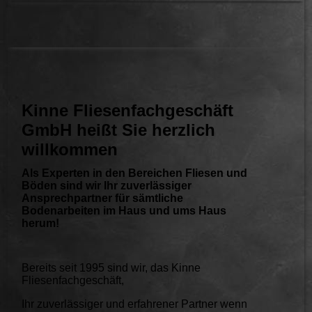
Kinne Fliesenfachgeschäft
GmbH heißt Sie herzlich
willkommen
Als Experten in den Bereichen Fliesen und
Böden sind wir Ihr zuverlässiger
Ansprechpartner für sämtliche
Bodenarbeiten im Haus und ums Haus
herum!
Bereits seit 1995 sind wir, das Kinne
Fliesenfachgeschäft,
Ihr zuverlässiger und erfahrener Partner wenn