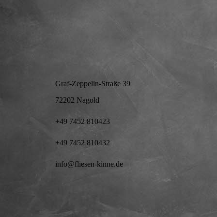
Graf-Zeppelin-Straße 39
72202 Nagold
+49 7452 810423
+49 7452 810432
info@fliesen-kinne.de