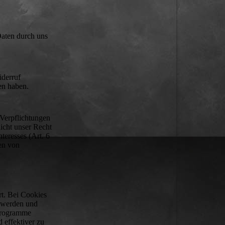
Daten durch uns
iderruf
en haben.
 Verpflichtungen
icht unser Recht
teresses (Art. 6
en von
t. Bei Cookies
t werden und
 Programme
 effektiver zu