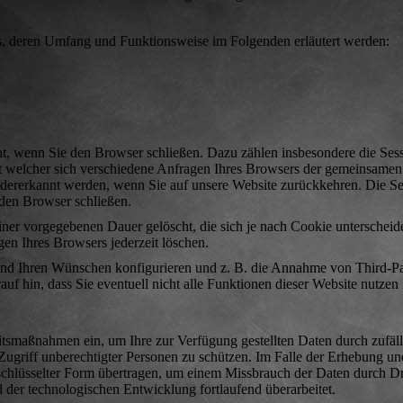
s, deren Umfang und Funktionsweise im Folgenden erläutert werden:
ht, wenn Sie den Browser schließen. Dazu zählen insbesondere die Ses
it welcher sich verschiedene Anfragen Ihres Browsers der gemeinsamen
dererkannt werden, wenn Sie auf unsere Website zurückkehren. Die S
 den Browser schließen.
iner vorgegebenen Dauer gelöscht, die sich je nach Cookie unterscheid
gen Ihres Browsers jederzeit löschen.
end Ihren Wünschen konfigurieren und z. B. die Annahme von Third-P
auf hin, dass Sie eventuell nicht alle Funktionen dieser Website nutzen
itsmaßnahmen ein, um Ihre zur Verfügung gestellten Daten durch zufäll
 Zugriff unberechtigter Personen zu schützen. Im Falle der Erhebung u
schlüsselter Form übertragen, um einem Missbrauch der Daten durch Dr
er technologischen Entwicklung fortlaufend überarbeitet.