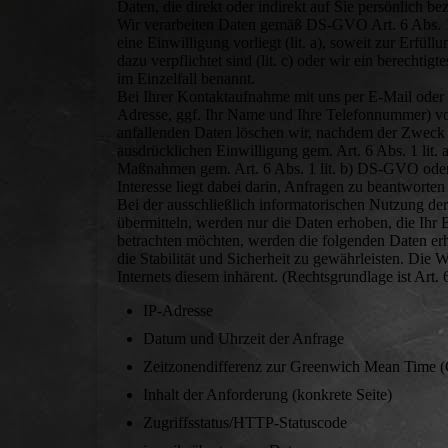
Daten, die direkt oder indirekt auf Sie persönlich b
Wir verarbeiten Daten gemäß DS-GVO Art. 6 Abs. 1 l
eine Einwilligung vorliegt (lit. a), soweit zur Erfüll
dazu verpflichtet sind (lit. c) oder wir ein berechti
im Einzelfall benannt.
Bei Ihrer Kontaktaufnahme mit uns per E-Mail oder 
Adresse, ggf. Ihr Name und Ihre Telefonnummer) v
anfallenden Daten löschen wir, nachdem der Zweck de
ausdrücklichen Einwilligung gem. Art. 6 Abs. 1 lit
Maßnahmen gem. Art. 6 Abs. 1 lit. b) DS-GVO oder b
Interesse liegt dabei darin, Anfragen zu beantworte
Bei der ausschließlich informatorischen Nutzung der
übermitteln, werden nur die Daten erhoben, die Ihr
betrachten möchten, werden die folgenden Daten erh
die Stabilität und Sicherheit zu gewährleisten. Die W
Internets diesem inhärent. (Rechtsgrundlage ist Art.
IP-Adresse
Datum und Uhrzeit der Anfrage
Zeitzonendifferenz zur Greenwich Mean Time
Inhalt der Anforderung (konkrete Seite)
Zugriffsstatus/HTTP-Statuscode