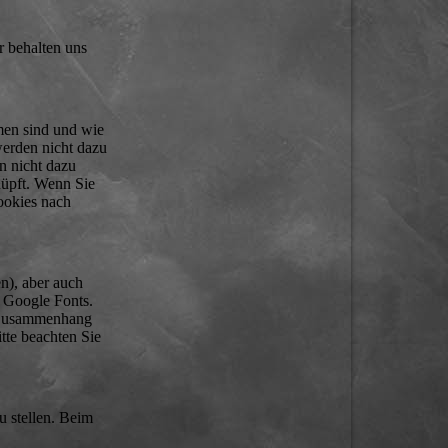
r behalten uns
men sind und wie
erden nicht dazu
nn nicht dazu
nüpft. Wenn Sie
ookies nach
en), aber auch
 Google Fonts.
m Zusammenhang
tte beachten Sie
 stellen. Beim