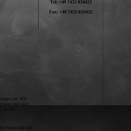
Tel: +49 7452 810423
Fax: +49 7452 810432
liegen ist. Wir
eichern und wie
s setzen.
e Daten sind alle