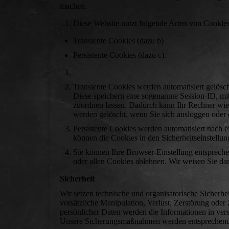
machen.
Diese Website nutzt folgende Arten von Cookie
Transiente Cookies (dazu b)
Persistente Cookies (dazu c).
Transiente Cookies werden automatisiert gelösc
Diese speichern eine sogenannte Session-ID, m
zuordnen lassen. Dadurch kann Ihr Rechner wie
werden gelöscht, wenn Sie sich ausloggen oder
Persistente Cookies werden automatisiert nach e
können die Cookies in den Sicherheitseinstellun
Sie können Ihre Browser-Einstellung entsprech
oder allen Cookies ablehnen. Wir weisen Sie dar
Sicherheit
Wir setzen technische und organisatorische Sicherhe
vorsätzliche Manipulation, Verlust, Zerstörung oder
persönlicher Daten werden die Informationen in ver
Unsere Sicherungsmaßnahmen werden entsprechend d