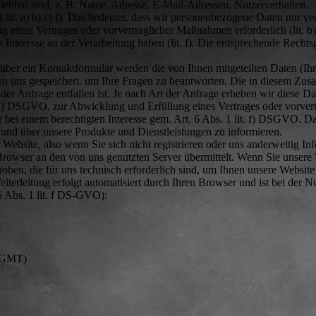
eziehbar sind, z. B. Name, Adresse, E-Mail-Adressen, Nutzerverhalten.
it. a) b) c) f). Das bedeutet, dass wir personenbezogene Daten nur ve
ung eines Vertrages oder vorvertraglicher Maßnahmen erforderlich (lit. b)
gtes Interesse an der Verarbeitung haben (lit. f). Die entsprechende Recht
über ein Kontaktformular werden die von Ihnen mitgeteilten Daten (Ih
on uns gespeichert, um Ihre Fragen zu beantworten. Die in diesem Z
r Anfrage entfallen ist. Je nach Art der Anfrage erheben wir diese Dat
. a) DSGVO, zur Abwicklung und Erfüllung eines Vertrages oder vorvert
ei einem berechtigten Interesse gem. Art. 6 Abs. 1 lit. f) DSGVO. Da
n und über unsere Produkte und Dienstleistungen zu informieren.
 Website, also wenn Sie sich nicht registrieren oder uns anderweitig In
 Browser an den von uns genutzten Server übermittelt. Wenn Sie unsere
oben, die für uns technisch erforderlich sind, um Ihnen unsere Websit
eiterleitung erfolgt automatisiert durch Ihren Browser und ist bei der 
 6 Abs. 1 lit. f DS-GVO):
 (GMT)