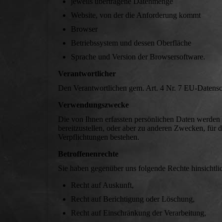
jeweils übertragene Datenmenge
Website, von der die Anforderung kommt
Browser
Betriebssystem und dessen Oberfläche
Sprache und Version der Browsersoftware.
Verantwortlicher
Den Verantwortlichen gem. Art. 4 Nr. 7 EU-Daten
Verwendungszwecke
Die von Ihnen erfassten persönlichen Daten werden
bereitzustellen, oder aber zu anderen Zwecken, für d
Verpflichtungen bestehen.
Betroffenenrechte
Sie haben gegenüber uns folgende Rechte hinsichtli
Recht auf Auskunft,
Recht auf Berichtigung oder Löschung,
Recht auf Einschränkung der Verarbeitung,