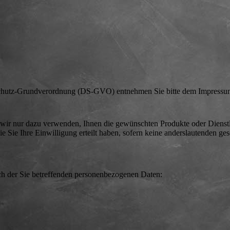
schutz-Grundverordnung (DS-GVO) entnehmen Sie bitte dem Impressu
 wir nur dazu verwenden, Ihnen die gewünschten Produkte oder Dienst
ie Sie Ihre Einwilligung erteilt haben, sofern keine anderslautenden ges
ch der Sie betreffenden personenbezogenen Daten: