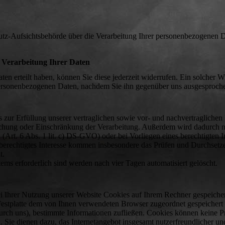
hutz-Aufsichtsbehörde über die Verarbeitung Ihrer personenbezogenen 
 Verarbeitung Ihrer Daten
aten erteilt haben, können Sie diese jederzeit widerrufen. Ein solcher W
r personenbezogenen Daten, nachdem Sie ihn gegenüber uns ausgesproch
 zur Erfüllung unserer vertraglichen sowie vor- und nachvertraglichen
Löschung oder Einschränkung der Verarbeitung. Außerdem wird dadurch n
Art. 6 Abs. 1 lit. c) DS-GVO) oder bei Vorliegen eines berechtigten In
 berechtigtes Interesse kommen insbesondere das Prüfen und Durchsetz
t.
stems erforderlich sind werden nach vier Tagen automatisiert gelöscht.
i Ihrer Nutzung unserer Website Cookies auf Ihrem Rechner gespeicher
er Festplatte dem von Ihnen verwendeten Browser zugeordnet gespeicher
r durch uns), bestimmte Informationen zufließen. Cookies können keine
 Sie dienen dazu, das Internetangebot insgesamt nutzerfreundlicher und