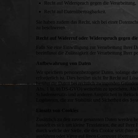
Recht auf Widerspruch gegen die Verarbeitung,
Recht auf Datenübertragbarkeit.
Sie haben zudem das Recht, sich bei einer Datensc
zu beschweren.
Recht auf Widerruf oder Widerspruch gegen die
Falls Sie eine Einwilligung zur Verarbeitung Ihrer D
beeinflusst die Zulässigkeit der Verarbeitung Ihre
Aufbewahrung von Daten
Wir speichern personenbezogene Daten, solange dies
erforderlich ist. Dies berührt nicht Ihr Recht auf 
berührt die Daten bei rechtlich zwingenden Gründen (
Abs. 1 lit. b) DS-GVO) weiterhin zu speichern. Als
Schadensersatz- und anderen Ansprüchen in Betrach
Logdateien, die zur Stabilität und Sicherheit des Sy
Einsatz von Cookies
Zusätzlich zu den zuvor genannten Daten werden be
handelt es sich um kleine Textdateien, die auf Ihr
durch welche der Stelle, die den Cookie setzt (hie
ausführen oder Viren auf Ihren Computer übertragen.