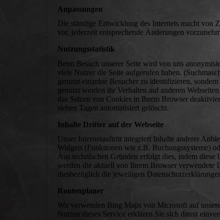
Anpassungen
Die ständige Entwicklung des Internets macht von Z
vor, jederzeit entsprechende Änderungen vorzuneh
Nutzungsstatistik
Beim Besuch unserer Seite wird von uns anonymisie
viele Nutzer die Seite aufgerufen haben. (Suchmas
genutzt einzelne Besucher zu identifizieren, sondern
genutzt werden ihr Verhalten auf anderen Webseite
das Setzen von Cookies in Ihrem Browser deaktivier
sieben Tagen automatisiert gelöscht.
Inhalte Dritter auf der Webseite
Unser Internetauftritt integriert Inhalte anderer An
Widgets (Funktionen wie z.B. Buchungssysteme) ode
Aus technischen Gründen erfolgt dies, indem dies
werden die aktuell von Ihrem Browser verwendete IP
diesbezüglich die jeweiligen Datenschutzerklärungen 
Routenplaner
Wir verwenden Bing Maps von Microsoft auf unserer
Nutzen dieses Service erklären Sie sich damit ein