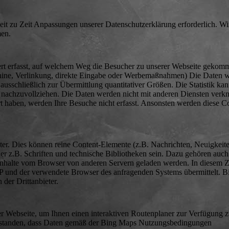
eit zu Zeit Anpassungen unserer Datenschutzerklärung erforderlich. Wi
men.
rt erfasst, auf welchem Weg die Besucher zu unserer Webseite gekom
chine, Verlinkung, direkte Eingabe oder Werbemaßnahmen) Die Daten w
 ausschließlich zur Übermittlung quantitativer Größen. Die Statistik ka
n nachzuvollziehen. Die Daten werden nicht mit anderen Diensten verk
t haben, werden Ihre Besuche nicht erfasst. Ansonsten werden diese C
bieter. Dies können reine Content-Elemente (z.B. Nachrichten, Neuigkeit
r z.B. Schriften und technische Bibliotheken sein. Dazu gehören auch
e Inhalte vom Browser von anderen Servern geladen werden. In diese
 und der verwendete Browser des anfragenden Systems übermittelt. Bi
der Drittanbieter.
 Webseite, um Ihnen einen interaktiven Routenplaner zur Verfügung zu
verstanden, dass Daten gemäß der Bing Maps Nutzungsbedingungen