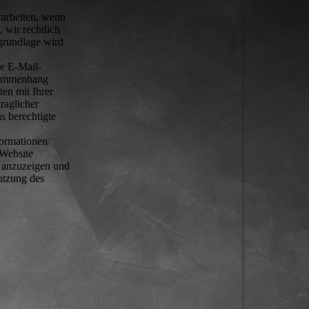
rarbeiten, wenn
, wir rechtlich
sgrundlage wird
re E-Mail-
usammenhang
en mit Ihrer
raglicher
s berechtigte
formationen
 Website
e anzuzeigen und
Nutzung des