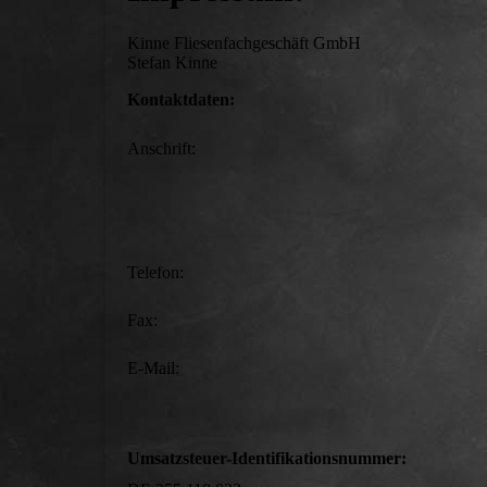
Kinne Fliesenfachgeschäft GmbH
Stefan Kinne
Kontaktdaten:
Anschrift:
Telefon:
Fax:
E-Mail:
Umsatzsteuer-Identifikationsnummer: