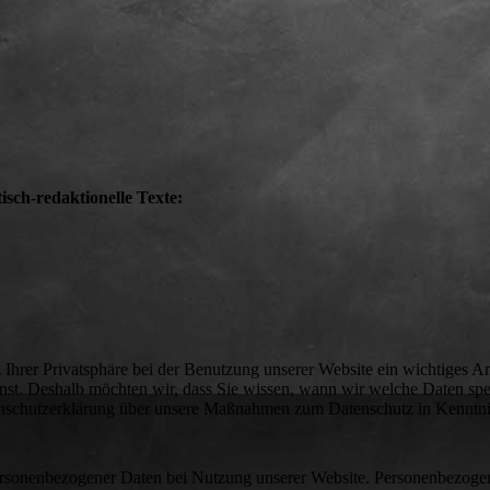
isch-redaktionelle Texte:
 Ihrer Privatsphäre bei der Benutzung unserer Website ein wichtiges An
rnst. Deshalb möchten wir, dass Sie wissen, wann wir welche Daten sp
enschutzerklärung über unsere Maßnahmen zum Datenschutz in Kenntni
rsonenbezogener Daten bei Nutzung unserer Website. Personenbezogen