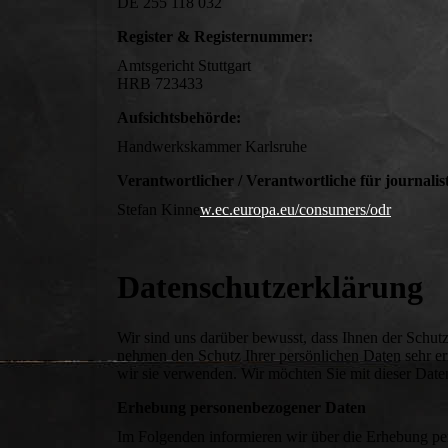
DE 255 118 032
Register & Registernummer:
Amtsgericht Stuttgart
HRB 723433
Aufsichtsbehörde:
Handwerkskammer Karlsruhe
Verantwortlicher / Verantwortliche für journalist
Stefan Kinne
w.ec.europa.eu/consumers/odr
Datenschutz­erklärung
Wir sind uns darüber bewusst, dass Ihnen der Schutz
nehmen den Schutz Ihrer persönlichen Daten sehr e
wir sie verwenden. Wir möchten Sie mit dieser Dat
Erhebung personenbezogener Daten
Im Folgenden informieren wir über die Erhebung pe