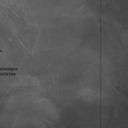
m.
leistungen
etzlichen