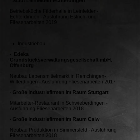
- Stadt Leinfelden-Echterdingen
Betriebsküche Filderhalle in Leinfelden-
Echterdingen - Ausführung Estrich- und
Fliesenarbeiten 2019
Industriebau
- Edeka
Grundstücksverwaltungsgesellschaft mbH,
Offenburg
Neubau Lebensmittelmarkt in Remchingen-
Wilferdingen - Ausführung Fliesenarbeiten 2017
- Große Industriefirmen im Raum Stuttgart
Mitarbeiter-Restaurant in Schwieberdingen -
Ausführung Fliesenarbeiten 2018
- Große Industriefirmen im Raum Calw
Neubau Produktion in Simmersfeld - Ausführung
Fliesenarbeiten 2018