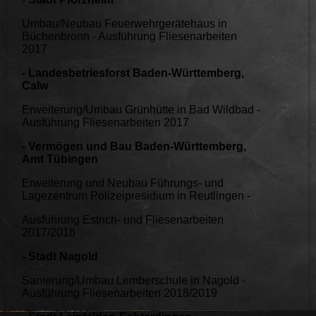
Umbau/Neubau Feuerwehrgerätehaus in
Büchenbronn - Ausführung Fliesenarbeiten
2017
- Landesbetriesforst Baden-Württemberg,
Calw
Erweiterung/Umbau Grünhütte in Bad Wildbad -
Ausführung Fliesenarbeiten 2017
- Vermögen und Bau Baden-Württemberg,
Amt Tübingen
Erweiterung und Neubau Führungs- und
Lagezentrum Polizeipresidium in Reutlingen -
Ausführung Estrich- und Fliesenarbeiten
2017/2018
- Stadt Nagold
Sanierung/Umbau Lemberschule in Nagold -
Ausführung Fliesenarbeiten 2018/2019