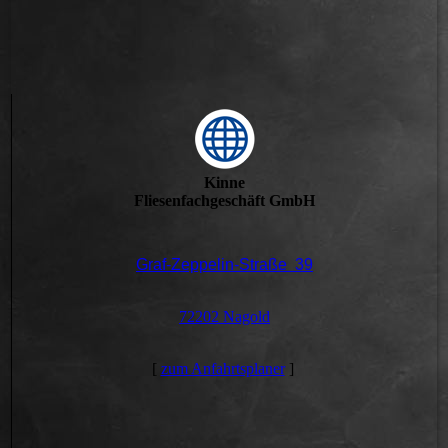
Kinne
Fliesenfachgeschäft GmbH
Graf-Zeppelin-Straße 39
72202 Nagold
[
zum Anfahrtsplaner
]