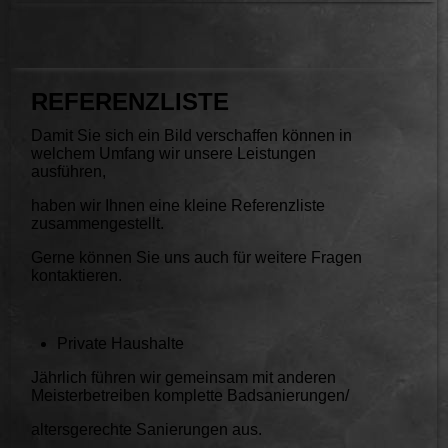
REFERENZLISTE
Damit Sie sich ein Bild verschaffen können in
welchem Umfang wir unsere Leistungen
ausführen,
haben wir Ihnen eine kleine Referenzliste
zusammengestellt.
Gerne können Sie uns auch für weitere Fragen
kontaktieren.
Private Haushalte
Jährlich führen wir gemeinsam mit anderen
Meisterbetreiben komplette Badsanierungen/
altersgerechte Sanierungen aus.