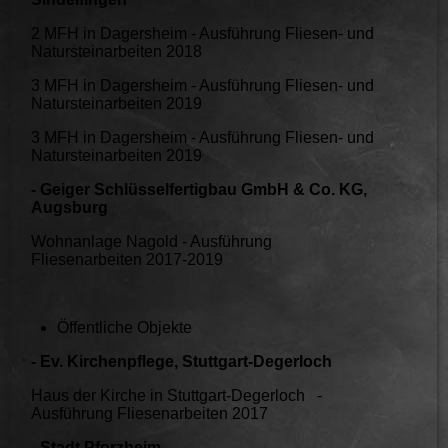
2 MFH in Dagersheim - Ausführung Fliesen- und
Natursteinarbeiten 2018
3 MFH in Dagersheim - Ausführung Fliesen- und
Natursteinarbeiten 2019
3 MFH in Dagersheim - Ausführung Fliesen- und
Natursteinarbeiten 2019
- Geiger Schlüsselfertigbau GmbH & Co. KG,
Augsburg
Wohnanlage Nagold - Ausführung
Fliesenarbeiten 2017-2019
Öffentliche Objekte
- Ev. Kirchenpflege, Stuttgart-Degerloch
Haus der Kirche in Stuttgart-Degerloch -
Ausführung Fliesenarbeiten 2017
-
Stadt Pforzheim