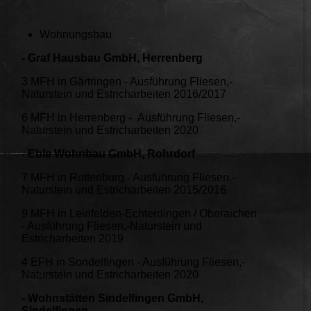
Wohnungsbau
- Graf Hausbau GmbH, Herrenberg
3 MFH in Gärtringen - Ausführung Fliesen,-
Naturstein und Estricharbeiten 2016/2017
6 MFH in Herrenberg - Ausführung Fliesen,-
Naturstein und Estricharbeiten 2020
-
Eble Wohnbau GmbH, Rohrdorf
7 MFH in Rottenburg - Ausführung Fliesen,-
Naturstein und Estricharbeiten 2015/2016
9 MFH in Leinfelden-Echterdingen / Oberaichen
- Ausführung Fliesen,-Naturstein und
Estricharbeiten 2019
4 EFH in Sondelfingen - Ausführung Fliesen,-
Naturstein und Estricharbeiten 2020
- Wohnstätten Sindelfingen GmbH,
Sindelfingen