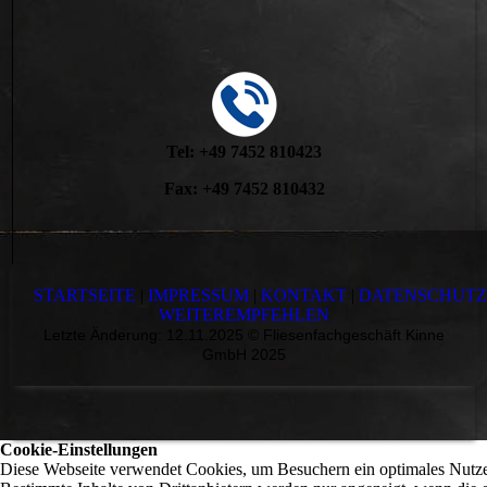
Tel: +49 7452 810423
Fax: +49 7452 810432
STARTSEITE
|
IMPRESSUM
|
KONTAKT
|
DATENSCHUT
WEITEREMPFEHLEN
Letzte Änderung: 12.11.2025 © Fliesenfachgeschäft Kinne
GmbH 2025
Cookie-Einstellungen
Diese Webseite verwendet Cookies, um Besuchern ein optimales Nutzer